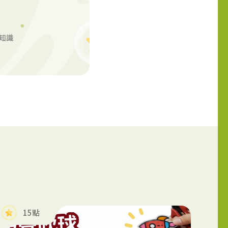
點知識
15點