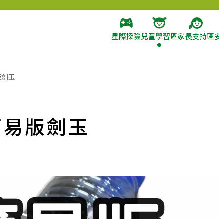
星際探險
兒童學習區
家長支持區
版劍玉
簡易版劍玉