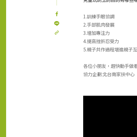
1.
訓練手眼協調
2.
手部肌肉發展
3.
增加專注力
4.
提高挫折忍受力
5.
親子共作過程增進親子
各位小朋友，趕快動手做看
協力企劃:北台南家扶中心