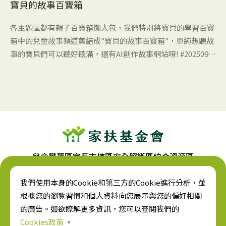
寶貝的故事百寶箱
各主題區都有親子百寶箱懶人包，我們特別將寶貝的學習百寶
箱中的兒童故事頻道集結成"寶貝的故事百寶箱"，單純想聽故
事的寶貝們可以聽好聽滿，還有AI創作故事網站唷! #202509更
新百寶箱#
兒童學習區
家長支持區
安全照護區
綜合資源區
我們使用本身的Cookie和第三方的Cookie進行分析，並
根據您的瀏覽習慣和個人資料向您展示與您的偏好相關
的廣告。如欲瞭解更多資訊，您可以查閱我們的
台中市西區民權路228號
Cookies政策
。