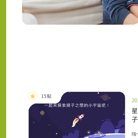
15點
20
星
子
嗨