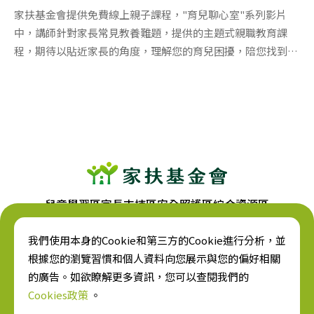
家扶基金會提供免費線上親子課程，"育兒聊心室"系列影片
中，講師針對家長常見教養難題，提供的主題式親職教育課
程，期待以貼近家長的角度，理解您的育兒困擾，陪您找到教
養解方!
兒童學習區
家長支持區
安全照護區
綜合資源區
我們使用本身的Cookie和第三方的Cookie進行分析，並
根據您的瀏覽習慣和個人資料向您展示與您的偏好相關
的廣告。如欲瞭解更多資訊，您可以查閱我們的
台中市西區民權路228號
Cookies政策
。
04-22027303